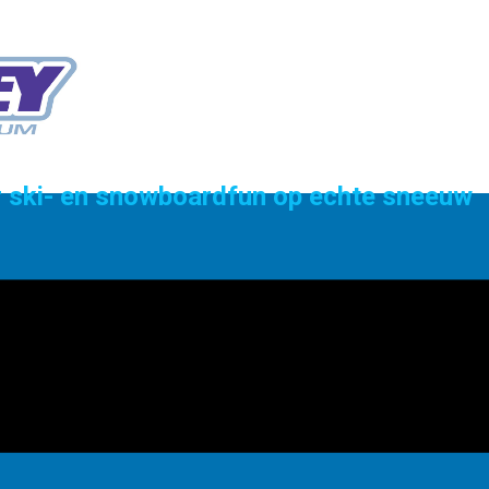
or ski- en snowboardfun op echte sneeuw