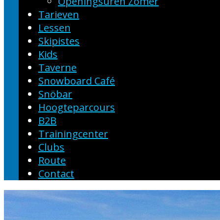
Openingsuren Zomer
Tarieven
Lessen
Skipistes
Kids
Taverne
Snowboard Café
Snöbar
Hoogteparcours
B2B
Trainingcenter
Clubs
Route
Contact