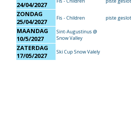
Fis - Children
piste geslo
24/04/2027
ZONDAG
Fis - Children
piste geslo
25/04/2027
MAANDAG
Sint-Augustinus @
10/5/2027
Snow Valley
ZATERDAG
Ski Cup Snow Valely
17/05/2027