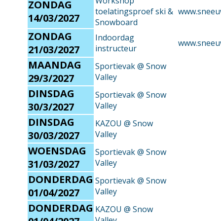
Workshop
ZONDAG
toelatingsproef ski &
www.sneeu
14/03/2027
Snowboard
ZONDAG
Indoordag
www.sneeu
21/03/2027
instructeur ​
MAANDAG
Sportievak @ Snow
29/3/2027
Valley
DINSDAG
Sportievak @ Snow
30/3/2027
Valley
DINSDAG
KAZOU @ Snow
30/03/2027
Valley
WOENSDAG
Sportievak @ Snow
31/03/2027
Valley
DONDERDAG
Sportievak @ Snow
01/04/2027
Valley
DONDERDAG
KAZOU @ Snow
Valley