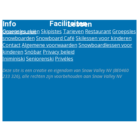
Faciliteiten
Info
Lessen
Groepsles skiën
Skipistes
Tarieven
Restaurant
Groepsles
Openingsuren
snowboarden
Snowboard Café
Skilessen voor kinderen
Contact
Algemene voorwaarden
Snowboardlessen voor
kinderen
Snöbar
Privacy beleid
Iniminiski
Seniorenski
Privéles
Deze site is een creatie en eigendom van Snow Valley NV (BE0460
233 326), alle rechten zijn voorbehouden aan Snow Valley NV