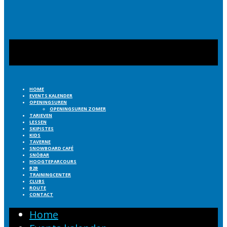
HOME
EVENTS KALENDER
OPENINGSUREN
OPENINGSUREN ZOMER
TARIEVEN
LESSEN
SKIPISTES
KIDS
TAVERNE
SNOWBOARD CAFÉ
SNÖBAR
HOOGTEPARCOURS
B2B
TRAININGCENTER
CLUBS
ROUTE
CONTACT
Home