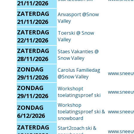
21/11/2026
ZATERDAG
Anvasport @Snow
21/11/2026
Valley
ZATERDAG
Toerski @ Snow
22/11/2026
Valley
ZATERDAG
Staes Vakanties @
28/11/2026
Snow Valley
ZONDAG
Carolus Familiedag
www.sneeu
29/11/2026
@Snow Valley
ZONDAG
Workshopt
www.sneeu
29/11/2026
toelatingsproef ski
Workshop
ZONDAG
toelatingsproef ski &
www.sneeu
6/12/2026
snowboard
ZATERDAG
Start2coach ski &
www.sneeu