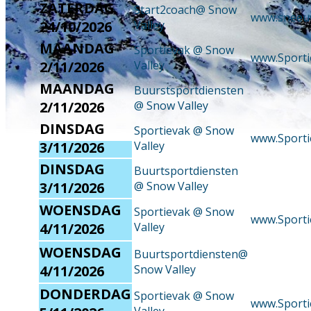
ZATERDAG
Start2coach@ Snow
www.sneeu
24/10/2026
Valley
MAANDAG
Sportievak @ Snow
www.Sporti
2/11/2026
Valley
MAANDAG
Buurstsportdiensten
2/11/2026
@ Snow Valley
Events @ Snow Valley
DINSDAG
Sportievak @ Snow
www.Sporti
3/11/2026
Valley
DINSDAG
Buurtsportdiensten
3/11/2026
@ Snow Valley
WOENSDAG
Sportievak @ Snow
www.Sporti
4/11/2026
Valley
WOENSDAG
Buurtsportdiensten@
4/11/2026
Snow Valley
DONDERDAG
Sportievak @ Snow
www.Sporti