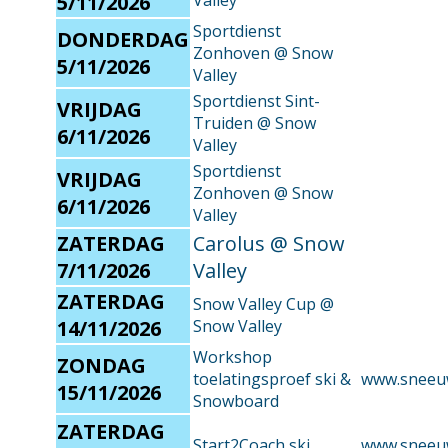
5/11/2026
Valley
Sportdienst
DONDERDAG
Zonhoven @ Snow
5/11/2026
Valley
Sportdienst Sint-
VRIJDAG
Truiden @ Snow
6/11/2026
Valley
Sportdienst
VRIJDAG
Zonhoven @ Snow
6/11/2026
Valley
ZATERDAG
Carolus @ Snow
7/11/2026
Valley
ZATERDAG
Snow Valley Cup @
14/11/2026
Snow Valley
Workshop
ZONDAG
toelatingsproef ski &
www.sneeu
15/11/2026
Snowboard
ZATERDAG
Start2Coach ski
www.sneeu