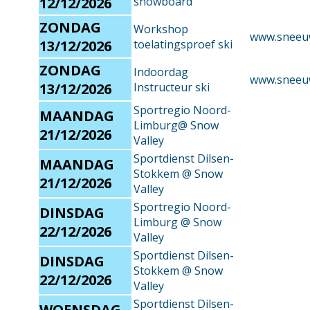
12/12/2026
snowboard
ZONDAG
Workshop
www.sneeu
13/12/2026
toelatingsproef ski
ZONDAG
Indoordag
www.sneeu
13/12/2026
Instructeur ski
Sportregio Noord-
MAANDAG
Limburg@ Snow
21/12/2026
Valley
Sportdienst Dilsen-
MAANDAG
Stokkem @ Snow
21/12/2026
Valley
Sportregio Noord-
DINSDAG
Limburg @ Snow
22/12/2026
Valley
Sportdienst Dilsen-
DINSDAG
Stokkem @ Snow
22/12/2026
Valley
Sportdienst Dilsen-
WOENSDAG