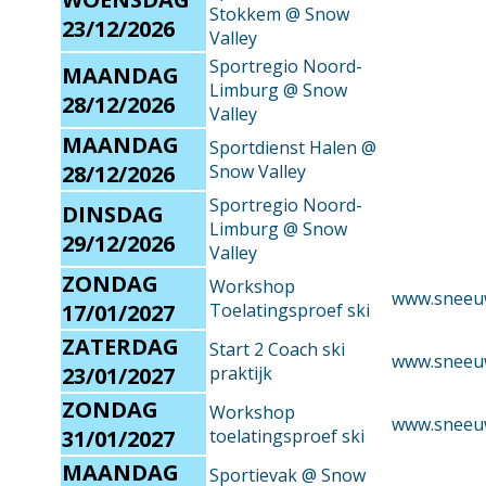
Stokkem @ Snow
23/12/2026
Valley
Sportregio Noord-
MAANDAG
Limburg @ Snow
28/12/2026
Valley
MAANDAG
Sportdienst Halen @
28/12/2026
Snow Valley
Sportregio Noord-
DINSDAG
Limburg @ Snow
29/12/2026
Valley
ZONDAG
Workshop
www.sneeu
17/01/2027
Toelatingsproef ski
ZATERDAG
Start 2 Coach ski
www.sneeu
23/01/2027
praktijk
ZONDAG
Workshop
www.sneeu
31/01/2027
toelatingsproef ski
MAANDAG
Sportievak @ Snow