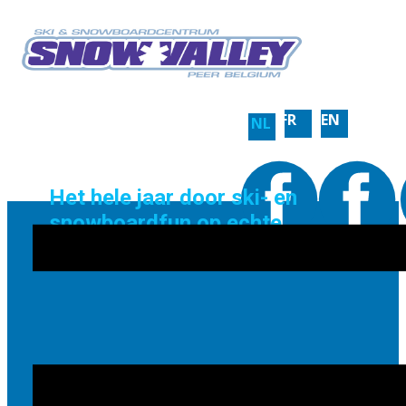
FR
EN
NL
Het hele jaar door ski- en
snowboardfun op echte
sneeuw