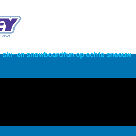
or ski- en snowboardfun op echte sneeuw