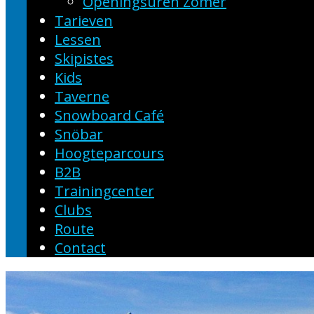
Openingsuren Zomer
Tarieven
Lessen
Skipistes
Kids
Taverne
Snowboard Café
Snöbar
Hoogteparcours
B2B
Trainingcenter
Clubs
Route
Contact