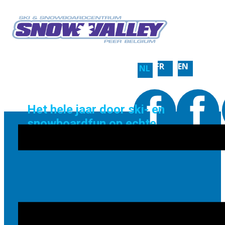
FR
EN
NL
Het hele jaar door ski- en
snowboardfun op echte
sneeuw