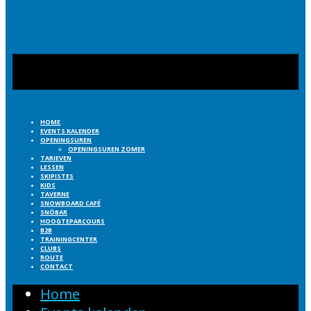
HOME
EVENTS KALENDER
OPENINGSUREN
OPENINGSUREN ZOMER
TARIEVEN
LESSEN
SKIPISTES
KIDS
TAVERNE
SNOWBOARD CAFÉ
SNÖBAR
HOOGTEPARCOURS
B2B
TRAININGCENTER
CLUBS
ROUTE
CONTACT
Home